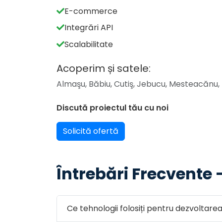
E-commerce
Integrări API
Scalabilitate
Acoperim și satele:
Almaşu, Băbiu, Cutiş, Jebucu, Mesteacănu, 
Discută proiectul tău cu noi
Solicită ofertă
Întrebări Frecvente
Ce tehnologii folosiți pentru dezvoltar