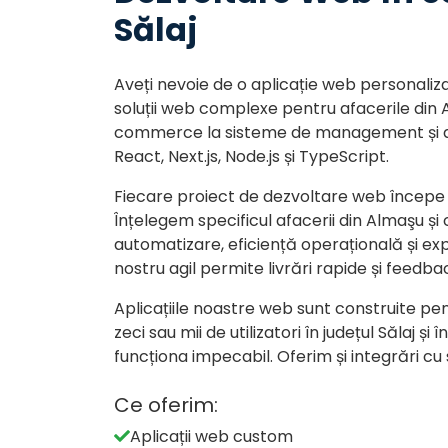
Sălaj
Aveți nevoie de o aplicație web personaliz
soluții web complexe pentru afacerile din A
commerce la sisteme de management și apl
React, Next.js, Node.js și TypeScript.
Fiecare proiect de dezvoltare web începe 
Înțelegem specificul afacerii din Almaşu și
automatizare, eficiență operațională și exp
nostru agil permite livrări rapide și feedba
Aplicațiile noastre web sunt construite pen
zeci sau mii de utilizatori în județul Sălaj
funcționa impecabil. Oferim și integrări cu
Ce oferim:
Aplicații web custom