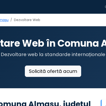
maşu
Dezvoltare Web
ltare Web în Comuna 
Dezvoltare web la standarde internaționale
Solicită ofertă acum
comuna Almaşu, județul