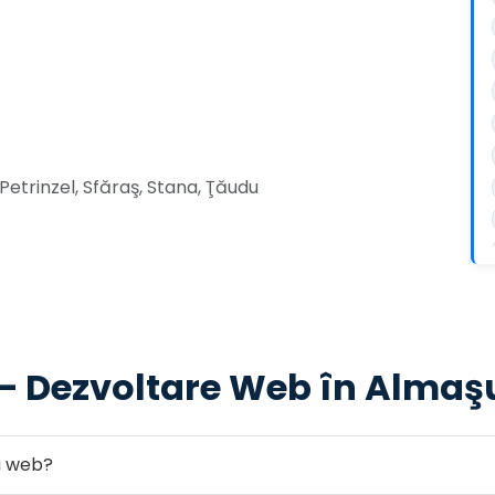
Petrinzel, Sfăraş, Stana, Ţăudu
 — Dezvoltare Web în Almaş
ea web?