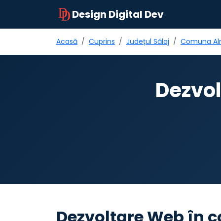
Design Digital Dev
Acasă
Cuprins
Județul Sălaj
Comuna Al
Dezvo
Dezvoltare Web în 