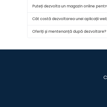
Puteți dezvolta un magazin online pent
Cât costă dezvoltarea unei aplicații we
Oferiți și mentenanță după dezvoltare?
C