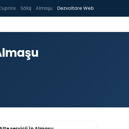
Cuprins
Sălaj
Almaşu
Dezvoltare Web
Almaşu
Alte servicii în Almaşu