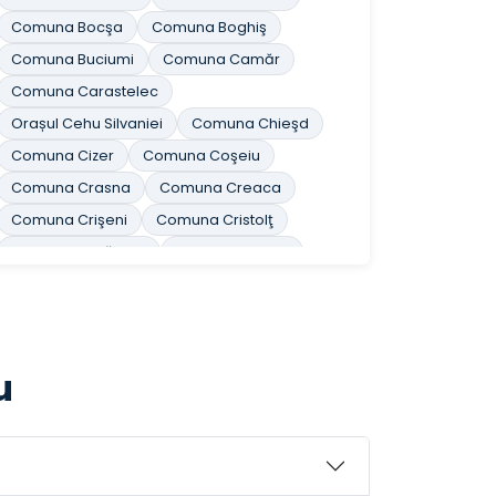
Comuna Bocşa
Comuna Boghiş
Comuna Buciumi
Comuna Camăr
Comuna Carastelec
Orașul Cehu Silvaniei
Comuna Chieşd
Comuna Cizer
Comuna Coşeiu
Comuna Crasna
Comuna Creaca
Comuna Crişeni
Comuna Cristolţ
Comuna Cuzăplac
Comuna Dobrin
Comuna Dragu
Comuna Fildu de Jos
Comuna Gâlgău
Comuna Gârbou
Comuna Halmăşd
Comuna Hereclean
u
Comuna Hida
Comuna Horoatu Crasnei
Comuna Ileanda
Comuna Ip
Orașul Jibou
Comuna Letca
Comuna Lozna
Comuna Măerişte