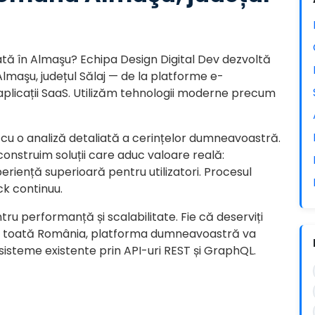
ată în Almaşu? Echipa Design Digital Dev dezvoltă
lmaşu, județul Sălaj — de la platforme e-
icații SaaS. Utilizăm tehnologii moderne precum
cu o analiză detaliată a cerințelor dumneavoastră.
 construim soluții care aduc valoare reală:
eriență superioară pentru utilizatori. Procesul
ck continuu.
tru performanță și scalabilitate. Fie că deserviți
 și în toată România, platforma dumneavoastră va
 sisteme existente prin API-uri REST și GraphQL.