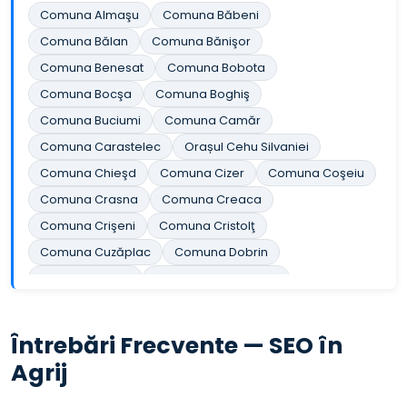
Comuna Almaşu
Comuna Băbeni
Comuna Bălan
Comuna Bănişor
Comuna Benesat
Comuna Bobota
Comuna Bocşa
Comuna Boghiş
Comuna Buciumi
Comuna Camăr
Comuna Carastelec
Orașul Cehu Silvaniei
Comuna Chieşd
Comuna Cizer
Comuna Coşeiu
Comuna Crasna
Comuna Creaca
Comuna Crişeni
Comuna Cristolţ
Comuna Cuzăplac
Comuna Dobrin
Comuna Dragu
Comuna Fildu de Jos
Comuna Gâlgău
Comuna Gârbou
Comuna Halmăşd
Comuna Hereclean
Întrebări Frecvente — SEO în
Comuna Hida
Comuna Horoatu Crasnei
Agrij
Comuna Ileanda
Comuna Ip
Orașul Jibou