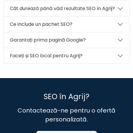
Comuna Letca
Comuna Lozna
Comuna Măerişte
Cât durează până văd rezultate SEO în Agrij?
Comuna Marca
Comuna Meseşenii de Jos
Comuna Mirşid
Comuna Năpradea
Ce include un pachet SEO?
Comuna Nuşfalău
Comuna Pericei
Comuna Plopiş
Comuna Poiana Blenchii
Garantați prima pagină Google?
Comuna Românaşi
Comuna Rus
Comuna Sâg
Comuna Sălăţig
Comuna Şamşud
Faceți și SEO local pentru Agrij?
Comuna Sânmihaiu Almaşului
Comuna Şărmăşag
Comuna Şimişna
Orașul Şimleu Silvaniei
Comuna Someş-Odorhei
Comuna Surduc
Comuna Treznea
Comuna Valcău de Jos
SEO în Agrij?
Comuna Vârşolţ
Municipiul Zalău
Comuna Zalha
Comuna Zimbor
Contactează-ne pentru o ofertă
personalizată.