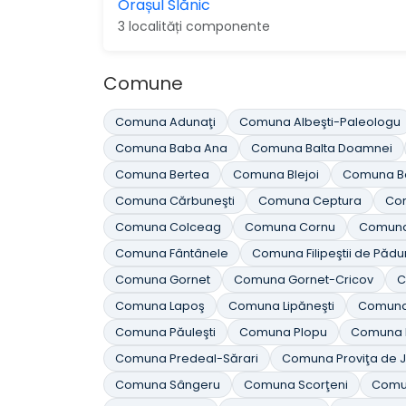
Orașul Slănic
3 localități componente
Comune
Comuna Adunaţi
Comuna Albeşti-Paleologu
Comuna Baba Ana
Comuna Balta Doamnei
Comuna Bertea
Comuna Blejoi
Comuna Bo
Comuna Cărbuneşti
Comuna Ceptura
Co
Comuna Colceag
Comuna Cornu
Comuna
Comuna Fântânele
Comuna Filipeştii de Pădu
Comuna Gornet
Comuna Gornet-Cricov
C
Comuna Lapoş
Comuna Lipăneşti
Comuna
Comuna Păuleşti
Comuna Plopu
Comuna P
Comuna Predeal-Sărari
Comuna Proviţa de 
Comuna Sângeru
Comuna Scorţeni
Comu