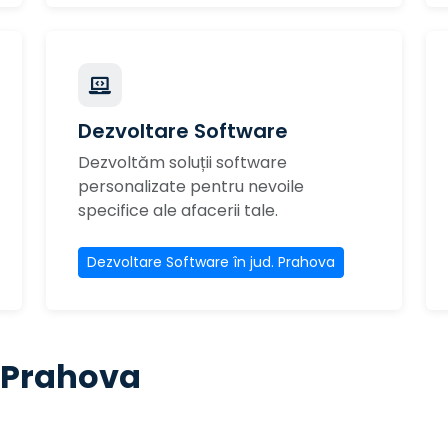
Dezvoltare Software
Dezvoltăm soluții software
personalizate pentru nevoile
specifice ale afacerii tale.
Dezvoltare Software în jud. Prahova
l Prahova