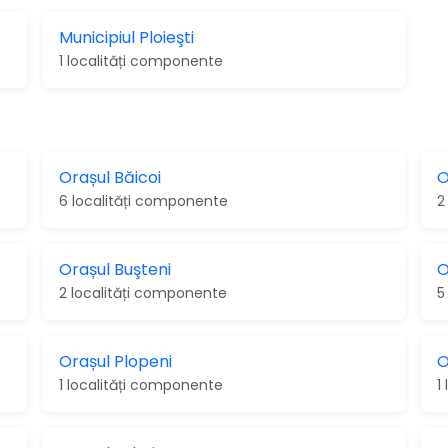
Municipiul Ploieşti
1 localități componente
Orașul Băicoi
O
6 localități componente
2
Orașul Buşteni
O
2 localități componente
5
Orașul Plopeni
O
1 localități componente
1