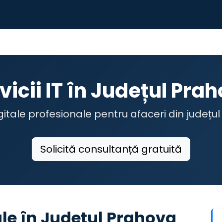
vicii IT în Județul Pra
digitale profesionale pentru afaceri din județu
Solicită consultanță gratuită
nale în Județul Prahova