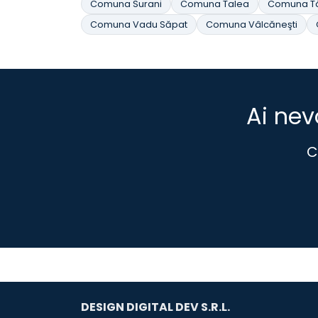
Comuna Surani
Comuna Talea
Comuna Tâ
Comuna Vadu Săpat
Comuna Vâlcăneşti
Ai nev
C
DESIGN DIGITAL DEV S.R.L.