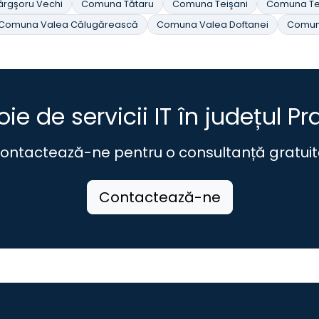
rgşoru Vechi
Comuna Tătaru
Comuna Teişani
Comuna Te
Comuna Valea Călugărească
Comuna Valea Doftanei
Comun
oie de servicii IT în județul P
ontactează-ne pentru o consultanță gratuit
Contactează-ne