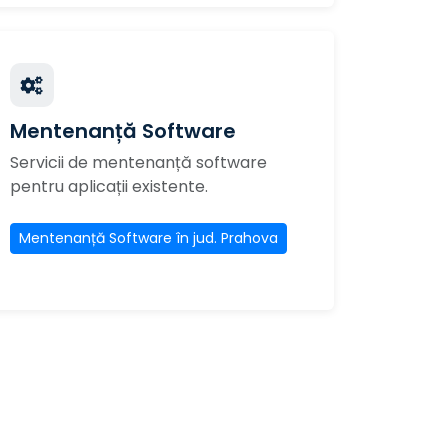
Mentenanță Software
Servicii de mentenanță software
pentru aplicații existente.
Mentenanță Software în jud. Prahova