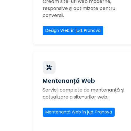
Creăm site-uri web moderne,
responsive și optimizate pentru
conversii.
Design Web în jud. Prahova
Mentenanță Web
Servicii complete de mentenanță și
actualizare a site-urilor web.
Mentenanță Web în jud. Prahova