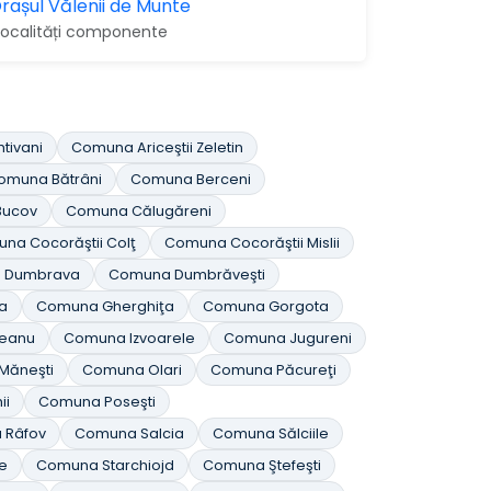
rașul Vălenii de Munte
 localități componente
tivani
Comuna Ariceştii Zeletin
omuna Bătrâni
Comuna Berceni
Bucov
Comuna Călugăreni
na Cocorăştii Colţ
Comuna Cocorăştii Mislii
 Dumbrava
Comuna Dumbrăveşti
a
Comuna Gherghiţa
Comuna Gorgota
eanu
Comuna Izvoarele
Comuna Jugureni
Măneşti
Comuna Olari
Comuna Păcureţi
ii
Comuna Poseşti
 Râfov
Comuna Salcia
Comuna Sălciile
e
Comuna Starchiojd
Comuna Ştefeşti