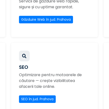
Servicii de găzduire web rapide,
sigure și cu uptime garantat.
Găzduire Web în jud. Prahova
SEO
Optimizare pentru motoarele de
căutare — crește vizibilitatea
afacerii tale online.
SEO în jud. Prahova