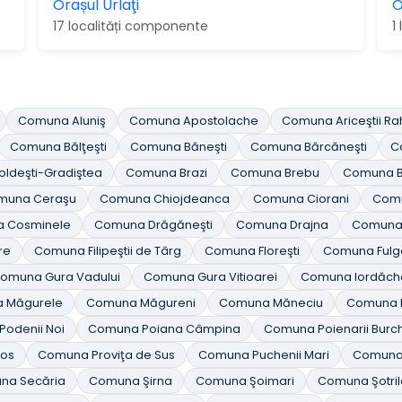
Orașul Urlaţi
O
17 localități componente
1
Comuna Aluniş
Comuna Apostolache
Comuna Ariceştii Rah
Comuna Bălţeşti
Comuna Băneşti
Comuna Bărcăneşti
C
ldeşti-Gradiştea
Comuna Brazi
Comuna Brebu
Comuna 
muna Ceraşu
Comuna Chiojdeanca
Comuna Ciorani
Comu
 Cosminele
Comuna Drăgăneşti
Comuna Drajna
Comuna
re
Comuna Filipeştii de Târg
Comuna Floreşti
Comuna Fulg
omuna Gura Vadului
Comuna Gura Vitioarei
Comuna Iordăch
 Măgurele
Comuna Măgureni
Comuna Măneciu
Comuna 
odenii Noi
Comuna Poiana Câmpina
Comuna Poienarii Burch
Jos
Comuna Proviţa de Sus
Comuna Puchenii Mari
Comuna
na Secăria
Comuna Şirna
Comuna Şoimari
Comuna Şotril