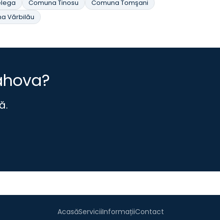
lega
Comuna Tinosu
Comuna Tomşani
a Vărbilău
rahova?
ă.
Acasă
Servicii
Informații
Contact