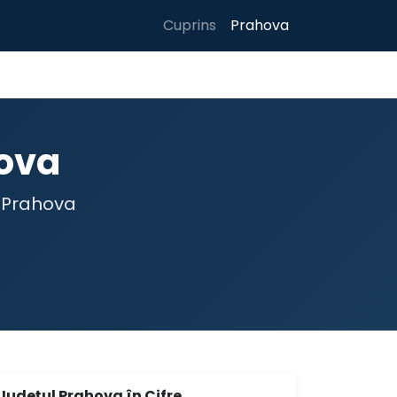
Cuprins
Prahova
hova
l Prahova
Județul Prahova în Cifre