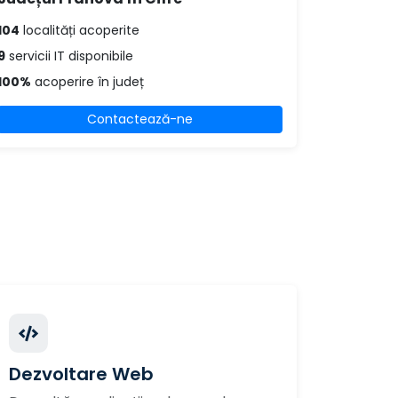
104
localități acoperite
9
servicii IT disponibile
100%
acoperire în județ
Contactează-ne
Dezvoltare Web