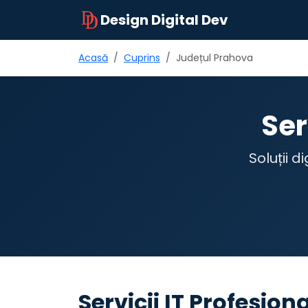
Design Digital Dev
Acasă
Cuprins
Județul Prahova
Ser
Soluții 
Servicii IT Profesio