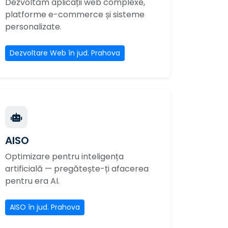
Dezvoltăm aplicații web complexe,
platforme e-commerce și sisteme
personalizate.
Dezvoltare Web în jud. Prahova
AISO
Optimizare pentru inteligența
artificială — pregătește-ți afacerea
pentru era AI.
AISO în jud. Prahova