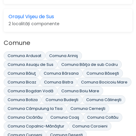
Orașul Vişeu de Sus
2 localități componente
Comune
Comuna Ardusat
Comuna Ariniş
Comuna Asuaju de Sus
Comuna Băiţa de sub Codru
Comuna Băiuţ
Comuna Bârsana
Comuna Băseşti
Comuna Bicaz
Comuna Bistra
Comuna Bocicoiu Mare
Comuna Bogdan Vodă
Comuna Boiu Mare
Comuna Botiza
Comuna Budeşti
Comuna Călineşti
Comuna Câmpulung la Tisa
Comuna Cerneşti
Comuna Cicârlău
Comuna Coaş
Comuna Coltău
Comuna Copalnic-Mănăştur
Comuna Coroieni
Comuna Cupşeni
Comuna Deseşti