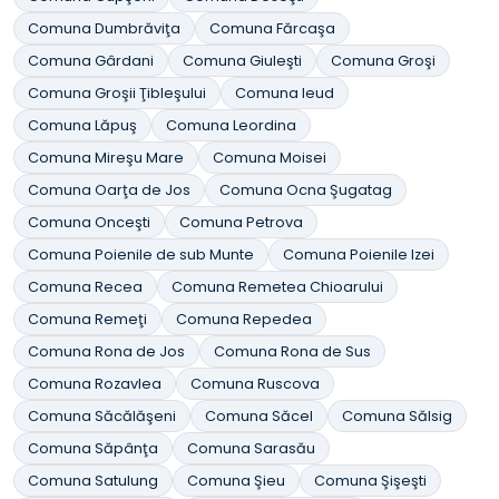
Comuna Dumbrăviţa
Comuna Fărcaşa
Comuna Gârdani
Comuna Giuleşti
Comuna Groşi
Comuna Groşii Ţibleşului
Comuna Ieud
Comuna Lăpuş
Comuna Leordina
Comuna Mireşu Mare
Comuna Moisei
Comuna Oarţa de Jos
Comuna Ocna Şugatag
Comuna Onceşti
Comuna Petrova
Comuna Poienile de sub Munte
Comuna Poienile Izei
Comuna Recea
Comuna Remetea Chioarului
Comuna Remeţi
Comuna Repedea
Comuna Rona de Jos
Comuna Rona de Sus
Comuna Rozavlea
Comuna Ruscova
Comuna Săcălăşeni
Comuna Săcel
Comuna Sălsig
Comuna Săpânţa
Comuna Sarasău
Comuna Satulung
Comuna Şieu
Comuna Şişeşti