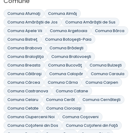
Comune
Comuna Afumaţi
Comuna Almăj
Comuna Amărăştii de Jos
Comuna Amărăştii de Sus
Comuna Apele Vii
Comuna Argetoaia
Comuna Bârca
Comuna Bistreţ
Comuna Botoşeşti-Paia
Comuna Brabova
Comuna Brădeşti
Comuna Braloştiţa
Comuna Bratovoeşti
Comuna Breasta
Comuna Bucovăţ
Comuna Bulzeşti
Comuna Călăraşi
Comuna Calopăr
Comuna Caraula
Comuna Cârcea
Comuna Cârna
Comuna Carpen
Comuna Castranova
Comuna Catane
Comuna Celaru
Comuna Cerăt
Comuna Cernăteşti
Comuna Cetate
Comuna Cioroiaşi
Comuna Ciupercenii Noi
Comuna Coşoveni
Comuna Coţofenii din Dos
Comuna Coţofenii din Faţă