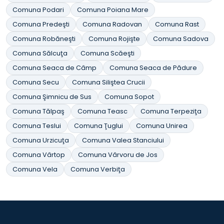
Comuna Podari
Comuna Poiana Mare
Comuna Predeşti
Comuna Radovan
Comuna Rast
Comuna Robăneşti
Comuna Rojişte
Comuna Sadova
Comuna Sălcuţa
Comuna Scăeşti
Comuna Seaca de Câmp
Comuna Seaca de Pădure
Comuna Secu
Comuna Siliştea Crucii
Comuna Şimnicu de Sus
Comuna Sopot
Comuna Tălpaş
Comuna Teasc
Comuna Terpeziţa
Comuna Teslui
Comuna Ţuglui
Comuna Unirea
Comuna Urzicuţa
Comuna Valea Stanciului
Comuna Vârtop
Comuna Vârvoru de Jos
Comuna Vela
Comuna Verbiţa