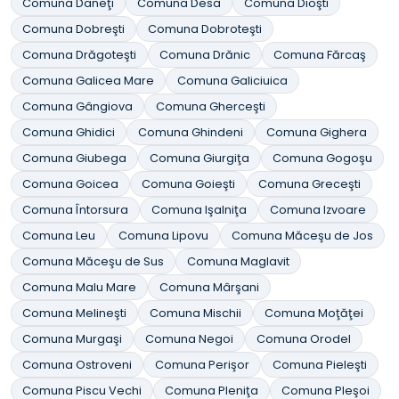
Comuna Daneţi
Comuna Desa
Comuna Dioşti
Comuna Dobreşti
Comuna Dobroteşti
Comuna Drăgoteşti
Comuna Drănic
Comuna Fărcaş
Comuna Galicea Mare
Comuna Galiciuica
Comuna Gângiova
Comuna Gherceşti
Comuna Ghidici
Comuna Ghindeni
Comuna Gighera
Comuna Giubega
Comuna Giurgiţa
Comuna Gogoşu
Comuna Goicea
Comuna Goieşti
Comuna Greceşti
Comuna Întorsura
Comuna Işalniţa
Comuna Izvoare
Comuna Leu
Comuna Lipovu
Comuna Măceşu de Jos
Comuna Măceşu de Sus
Comuna Maglavit
Comuna Malu Mare
Comuna Mârşani
Comuna Melineşti
Comuna Mischii
Comuna Moţăţei
Comuna Murgaşi
Comuna Negoi
Comuna Orodel
Comuna Ostroveni
Comuna Perişor
Comuna Pieleşti
Comuna Piscu Vechi
Comuna Pleniţa
Comuna Pleşoi