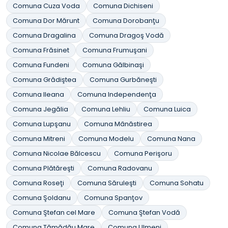
Comuna Cuza Voda
Comuna Dichiseni
Comuna Dor Mărunt
Comuna Dorobanţu
Comuna Dragalina
Comuna Dragoş Vodă
Comuna Frăsinet
Comuna Frumuşani
Comuna Fundeni
Comuna Gălbinaşi
Comuna Grădiştea
Comuna Gurbăneşti
Comuna Ileana
Comuna Independenţa
Comuna Jegălia
Comuna Lehliu
Comuna Luica
Comuna Lupşanu
Comuna Mânăstirea
Comuna Mitreni
Comuna Modelu
Comuna Nana
Comuna Nicolae Bălcescu
Comuna Perişoru
Comuna Plătăreşti
Comuna Radovanu
Comuna Roseţi
Comuna Săruleşti
Comuna Sohatu
Comuna Şoldanu
Comuna Spanţov
Comuna Ştefan cel Mare
Comuna Ştefan Vodă
Comuna Tămădău Mare
Comuna Ulmeni