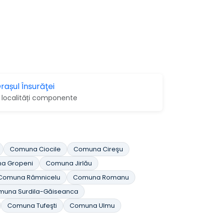
rașul Însurăţei
 localități componente
Comuna Ciocile
Comuna Cireşu
a Gropeni
Comuna Jirlău
Comuna Râmnicelu
Comuna Romanu
una Surdila-Găiseanca
Comuna Tufeşti
Comuna Ulmu