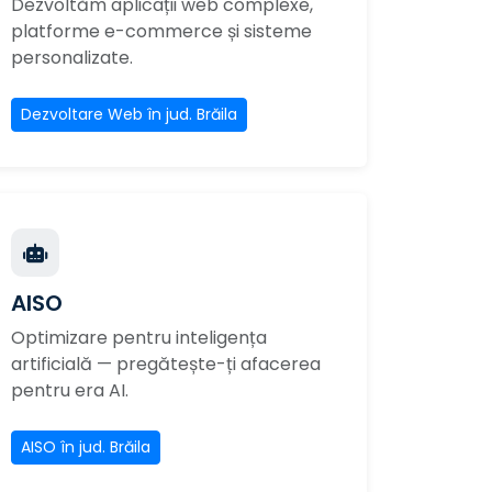
Dezvoltăm aplicații web complexe,
platforme e-commerce și sisteme
personalizate.
Dezvoltare Web în jud. Brăila
AISO
Optimizare pentru inteligența
artificială — pregătește-ți afacerea
pentru era AI.
AISO în jud. Brăila