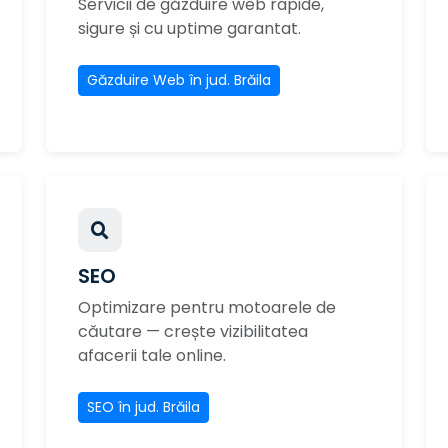
Servicii de găzduire web rapide,
sigure și cu uptime garantat.
Găzduire Web în jud. Brăila
SEO
Optimizare pentru motoarele de
căutare — crește vizibilitatea
afacerii tale online.
SEO în jud. Brăila