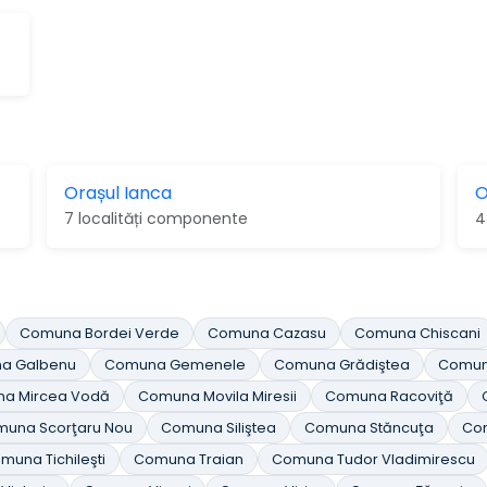
Orașul Ianca
O
7 localități componente
4
Comuna Bordei Verde
Comuna Cazasu
Comuna Chiscani
a Galbenu
Comuna Gemenele
Comuna Grădiştea
Comun
a Mircea Vodă
Comuna Movila Miresii
Comuna Racoviţă
una Scorţaru Nou
Comuna Siliştea
Comuna Stăncuţa
Com
muna Tichileşti
Comuna Traian
Comuna Tudor Vladimirescu