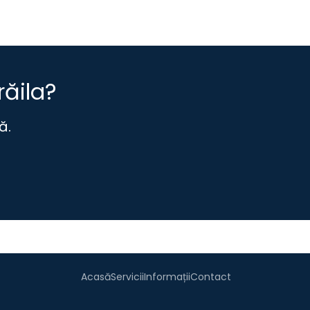
răila?
ă.
Acasă
Servicii
Informații
Contact