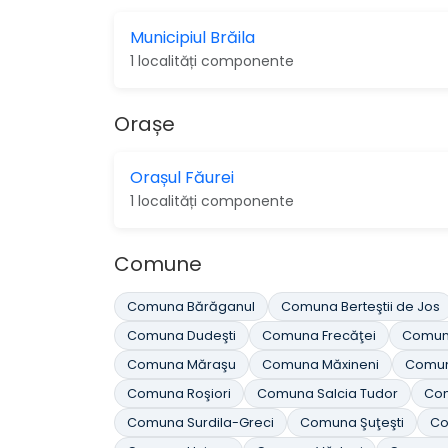
Municipiul Brăila
1 localități componente
Orașe
Orașul Făurei
1 localități componente
Comune
Comuna Bărăganul
Comuna Berteştii de Jos
Comuna Dudeşti
Comuna Frecăţei
Comun
Comuna Măraşu
Comuna Măxineni
Comun
Comuna Roşiori
Comuna Salcia Tudor
Com
Comuna Surdila-Greci
Comuna Şuţeşti
Co