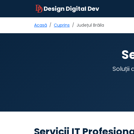
Design Digital Dev
Acasă
Cuprins
Județul Brăila
Se
Soluții
Servicii IT Profesion