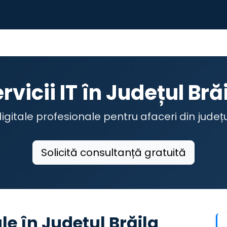
rvicii IT în Județul Bră
 digitale profesionale pentru afaceri din județu
Solicită consultanță gratuită
ale în Județul Brăila