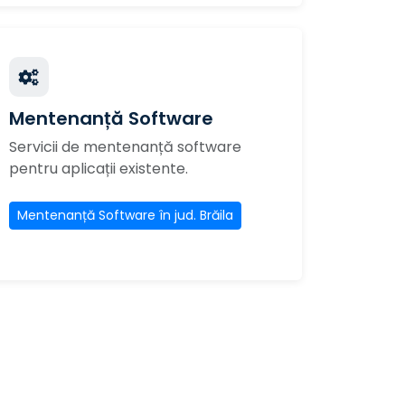
Mentenanță Software
Servicii de mentenanță software
pentru aplicații existente.
Mentenanță Software în jud. Brăila