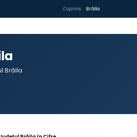
Cuprins
Brăila
ila
l Brăila
Județul Brăila în Cifre