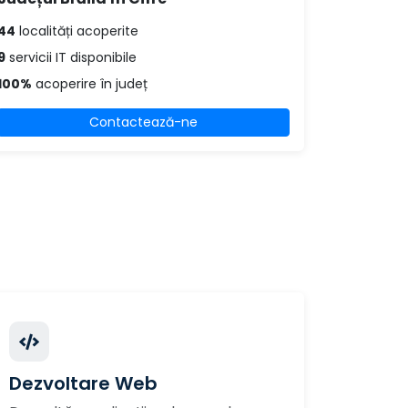
44
localități acoperite
9
servicii IT disponibile
100%
acoperire în județ
Contactează-ne
Dezvoltare Web