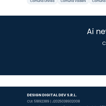
Comuna Unirea
Comuna Vădeni
Comuna V
Ai ne
C
DESIGN DIGITAL DEV S.R.L.
CUI: 51892389 | J2025038932008