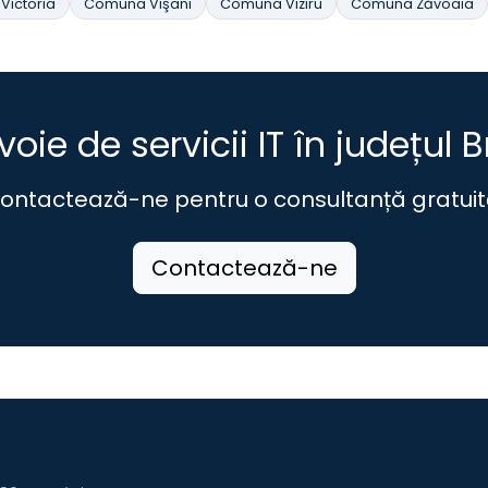
ictoria
Comuna Vişani
Comuna Viziru
Comuna Zăvoaia
voie de servicii IT în județul B
ontactează-ne pentru o consultanță gratuit
Contactează-ne