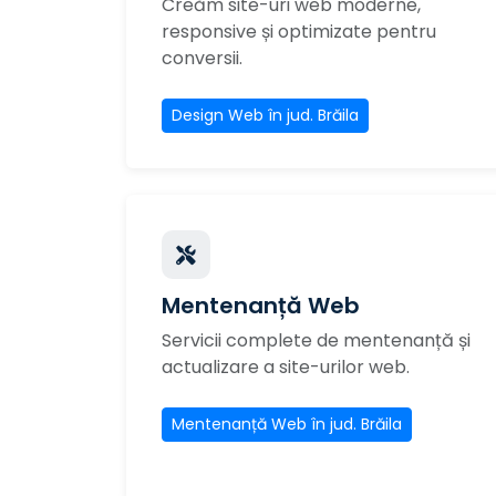
Creăm site-uri web moderne,
responsive și optimizate pentru
conversii.
Design Web în jud. Brăila
Mentenanță Web
Servicii complete de mentenanță și
actualizare a site-urilor web.
Mentenanță Web în jud. Brăila