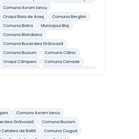
Comuna Avram Iancu
Orașul Baia de Arieş
Comuna Berghin
Comuna Bistra
Municipiul Blaj
Comuna Blandiana
Comuna Bucerdea Grânoasă
Comuna Bucium
Comuna Câlnic
Orașul Câmpeni
Comuna Cenade
Comuna Cergău
Comuna Ceru-Băcăinţi
Comuna Cetatea de Baltă
Comuna Ciugud
Comuna Ciuruleasa
Comuna Crăciunelu de Jos
Comuna Cricău
Orașul Cugir
şeni
Comuna Avram Iancu
Comuna Cut
Comuna Daia Română
erdea Grânoasă
Comuna Bucium
Comuna Doştat
Comuna Fărău
Cetatea de Baltă
Comuna Ciugud
Comuna Galda de Jos
Comuna Gârbova