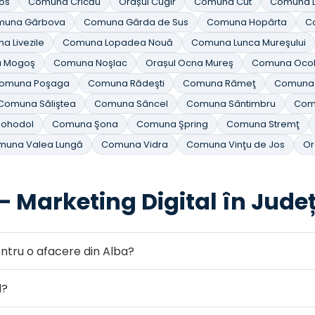
os
Comuna Cricău
Orașul Cugir
Comuna Cut
Comuna 
muna Gârbova
Comuna Gârda de Sus
Comuna Hopârta
C
 Livezile
Comuna Lopadea Nouă
Comuna Lunca Mureşului
 Mogoş
Comuna Noşlac
Orașul Ocna Mureş
Comuna Ocol
omuna Poşaga
Comuna Rădeşti
Comuna Râmeţ
Comuna 
Comuna Săliştea
Comuna Sâncel
Comuna Sântimbru
Comu
ohodol
Comuna Şona
Comuna Şpring
Comuna Stremţ
muna Valea Lungă
Comuna Vidra
Comuna Vinţu de Jos
Or
— Marketing Digital în Jude
tru o afacere din Alba?
l?