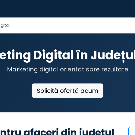
gital
ting Digital în Județu
Marketing digital orientat spre rezultate
Solicită ofertă acum
ntru afaceri din județul