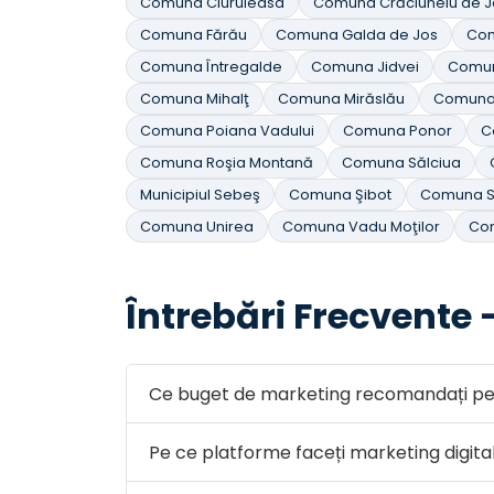
Comuna Ciuruleasa
Comuna Crăciunelu de J
Comuna Fărău
Comuna Galda de Jos
Co
Comuna Întregalde
Comuna Jidvei
Comuna
Comuna Mihalţ
Comuna Mirăslău
Comuna
Comuna Poiana Vadului
Comuna Ponor
C
Comuna Roşia Montană
Comuna Sălciua
Municipiul Sebeş
Comuna Şibot
Comuna S
Comuna Unirea
Comuna Vadu Moţilor
Co
Întrebări Frecvente 
Ce buget de marketing recomandați pen
Pe ce platforme faceți marketing digita