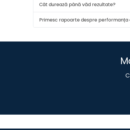
Cât durează până văd rezultate?
Primesc rapoarte despre performanța 
Ma
C