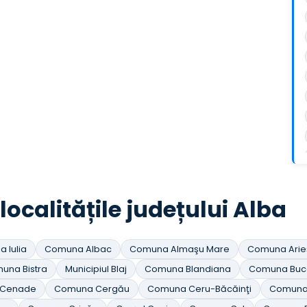
localitățile județului Alba
a Iulia
Comuna Albac
Comuna Almaşu Mare
Comuna Arie
una Bistra
Municipiul Blaj
Comuna Blandiana
Comuna Buc
 Cenade
Comuna Cergău
Comuna Ceru-Băcăinţi
Comuna 