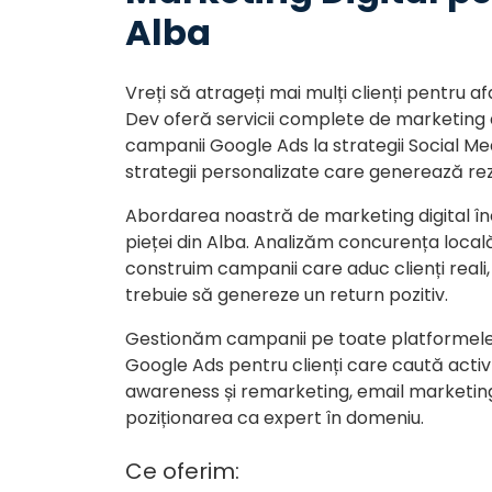
Alba
Vreți să atrageți mai mulți clienți pentru
Dev oferă servicii complete de marketing di
campanii Google Ads la strategii Social M
strategii personalizate care generează re
Abordarea noastră de marketing digital în
pieței din Alba. Analizăm concurența locală 
construim campanii care aduc clienți reali, 
trebuie să genereze un return pozitiv.
Gestionăm campanii pe toate platformel
Google Ads pentru clienți care caută activ
awareness și remarketing, email marketing
poziționarea ca expert în domeniu.
Ce oferim: