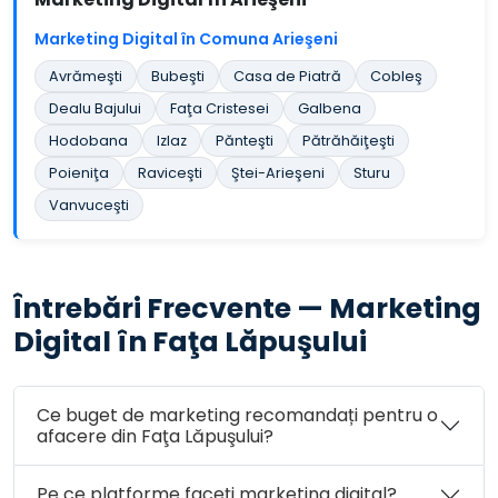
Marketing Digital în Comuna Arieşeni
Avrămeşti
Bubeşti
Casa de Piatră
Cobleş
Dealu Bajului
Faţa Cristesei
Galbena
Hodobana
Izlaz
Pănteşti
Pătrăhăiţeşti
Poieniţa
Raviceşti
Ştei-Arieşeni
Sturu
Vanvuceşti
Întrebări Frecvente — Marketing
Digital în Faţa Lăpuşului
Ce buget de marketing recomandați pentru o
afacere din Faţa Lăpuşului?
Pe ce platforme faceți marketing digital?