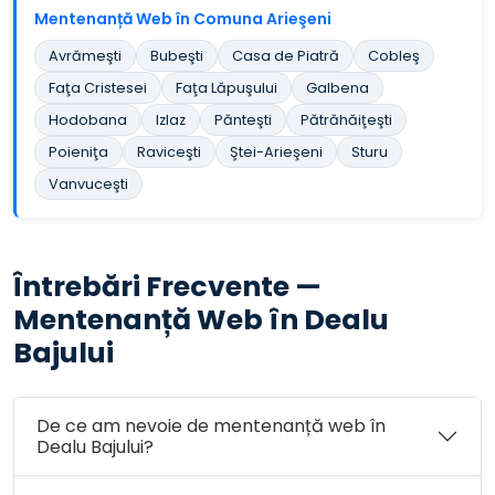
Mentenanță Web în Comuna Arieşeni
Avrămeşti
Bubeşti
Casa de Piatră
Cobleş
Faţa Cristesei
Faţa Lăpuşului
Galbena
Hodobana
Izlaz
Pănteşti
Pătrăhăiţeşti
Poieniţa
Raviceşti
Ştei-Arieşeni
Sturu
Vanvuceşti
Întrebări Frecvente —
Mentenanță Web în Dealu
Bajului
De ce am nevoie de mentenanță web în
Dealu Bajului?