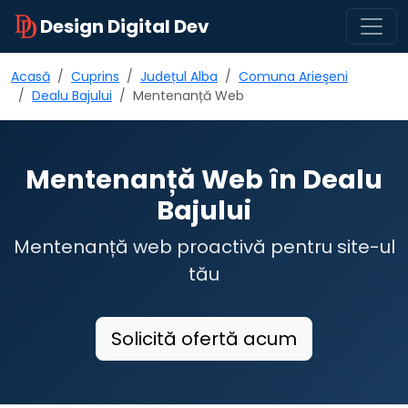
Design Digital Dev
Acasă
Cuprins
Județul Alba
Comuna Arieşeni
Dealu Bajului
Mentenanță Web
Mentenanță Web în Dealu
Bajului
Mentenanță web proactivă pentru site-ul
tău
Solicită ofertă acum