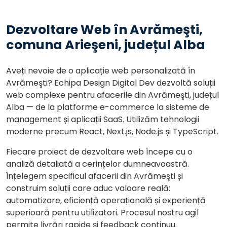
Dezvoltare Web în Avrămeşti,
comuna Arieşeni, județul Alba
Aveți nevoie de o aplicație web personalizată în
Avrămeşti? Echipa Design Digital Dev dezvoltă soluții
web complexe pentru afacerile din Avrămeşti, județul
Alba — de la platforme e-commerce la sisteme de
management și aplicații SaaS. Utilizăm tehnologii
moderne precum React, Next.js, Node.js și TypeScript.
Fiecare proiect de dezvoltare web începe cu o
analiză detaliată a cerințelor dumneavoastră.
Înțelegem specificul afacerii din Avrămeşti și
construim soluții care aduc valoare reală:
automatizare, eficiență operațională și experiență
superioară pentru utilizatori. Procesul nostru agil
permite livrări rapide și feedback continuu.