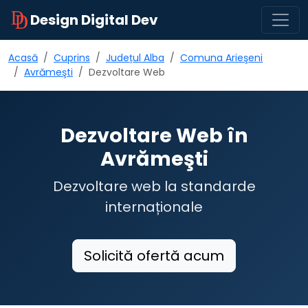
Design Digital Dev
Acasă
Cuprins
Județul Alba
Comuna Arieşeni
Avrămeşti
Dezvoltare Web
Dezvoltare Web în
Avrămeşti
Dezvoltare web la standarde
internaționale
Solicită ofertă acum