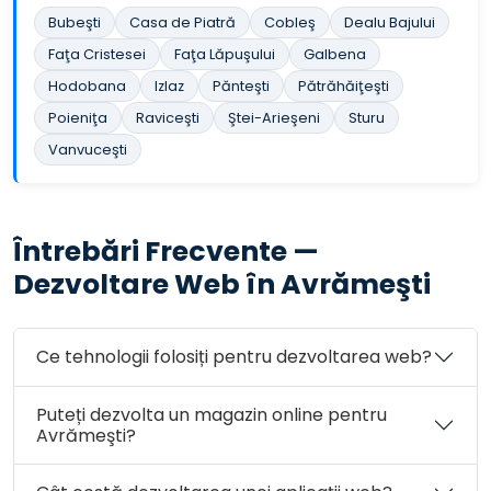
Bubeşti
Casa de Piatră
Cobleş
Dealu Bajului
Faţa Cristesei
Faţa Lăpuşului
Galbena
Hodobana
Izlaz
Pănteşti
Pătrăhăiţeşti
Poieniţa
Raviceşti
Ştei-Arieşeni
Sturu
Vanvuceşti
Întrebări Frecvente —
Dezvoltare Web în Avrămeşti
Ce tehnologii folosiți pentru dezvoltarea web?
Puteți dezvolta un magazin online pentru
Avrămeşti?