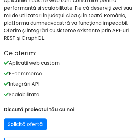
Aplicațiile noastre web sunt construite pentru
performanță și scalabilitate. Fie că deserviți zeci sau
mii de utilizatori în județul Alba și în toată România,
platforma dumneavoastră va funcționa impecabil.
Oferim și integrări cu sisteme existente prin API-uri
REST și GraphQL.
Ce oferim:
Aplicații web custom
E-commerce
Integrări API
Scalabilitate
Discută proiectul tău cu noi
Solicită ofertă