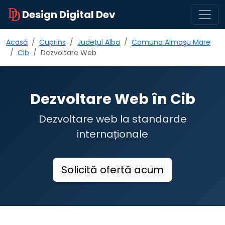
Design Digital Dev
Acasă
Cuprins
Județul Alba
Comuna Almaşu Mare
Cib
Dezvoltare Web
Dezvoltare Web în Cib
Dezvoltare web la standarde
internaționale
Solicită ofertă acum