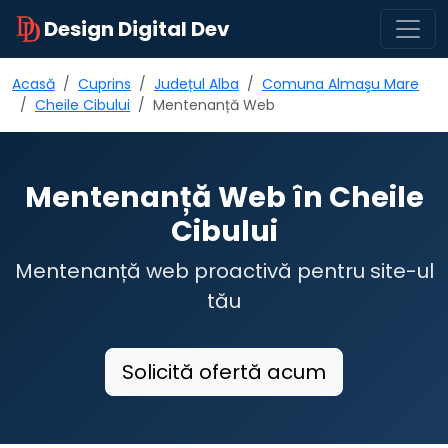
Design Digital Dev
Acasă
Cuprins
Județul Alba
Comuna Almaşu Mare
Cheile Cibului
Mentenanță Web
Mentenanță Web în Cheile
Cibului
Mentenanță web proactivă pentru site-ul
tău
Solicită ofertă acum