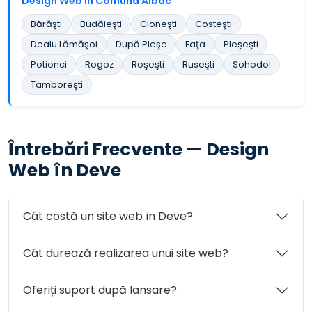
Design Web în Comuna Albac
Bărăşti
Budăieşti
Cioneşti
Costeşti
Dealu Lămăşoi
După Pleşe
Faţa
Pleşeşti
Potionci
Rogoz
Roşeşti
Ruseşti
Sohodol
Tamboreşti
Întrebări Frecvente — Design
Web în Deve
Cât costă un site web în Deve?
Cât durează realizarea unui site web?
Oferiți suport după lansare?