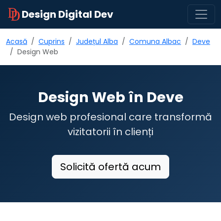
Design Digital Dev
Acasă
Cuprins
Județul Alba
Comuna Albac
Deve
Design Web
Design Web în Deve
Design web profesional care transformă
vizitatorii în clienți
Solicită ofertă acum