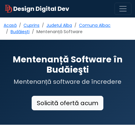
Design Digital Dev
Acasă
Cuprins
Județul Alba
Comuna Albac
Budăieşti
Mentenanță Software
Mentenanță Software în
Budăieşti
Mentenanță software de încredere
Solicită ofertă acum