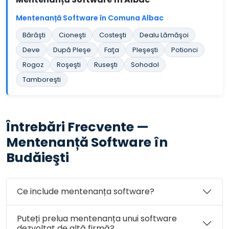
Mentenanță Software în Comuna Albac
Bărăşti
Cioneşti
Costeşti
Dealu Lămăşoi
Deve
După Pleşe
Faţa
Pleşeşti
Potionci
Rogoz
Roşeşti
Ruseşti
Sohodol
Tamboreşti
Întrebări Frecvente —
Mentenanță Software în
Budăieşti
Ce include mentenanța software?
Puteți prelua mentenanța unui software
dezvoltat de altă firmă?