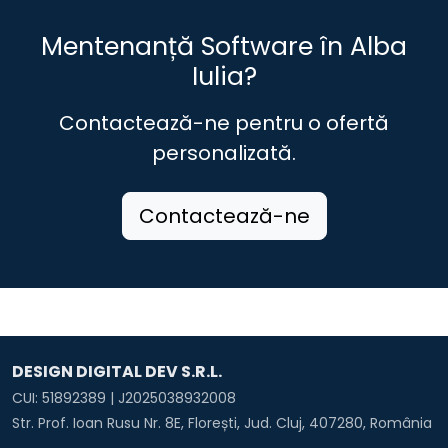
Comuna Sâncel
Comuna Sântimbru
Comuna Săsciori
Comuna Scărişoara
Mentenanță Software în Alba
Municipiul Sebeş
Comuna Şibot
Iulia?
Comuna Sohodol
Comuna Şona
Comuna Şpring
Contactează-ne pentru o ofertă
Comuna Stremţ
Comuna Şugag
Orașul Teiuş
personalizată.
Comuna Unirea
Comuna Vadu Moţilor
Comuna Valea Lungă
Comuna Vidra
Comuna Vinţu de Jos
Orașul Zlatna
Contactează-ne
DESIGN DIGITAL DEV S.R.L.
CUI: 51892389 | J2025038932008
Str. Prof. Ioan Rusu Nr. 8E, Florești, Jud. Cluj, 407280, România