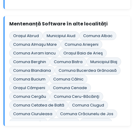
Mentenanță Software în alte localități
Orașul Abrud
Municipiul Aiud
Comuna Albac
Comuna Almaşu Mare
Comuna Arieşeni
Comuna Avram Iancu
Orașul Baia de Arieş
Comuna Berghin
Comuna Bistra
Municipiul Blaj
Comuna Blandiana
Comuna Bucerdea Grânoasă
Comuna Bucium
Comuna Câlnic
Orașul Câmpeni
Comuna Cenade
Comuna Cergău
Comuna Ceru-Băcăinţi
Comuna Cetatea de Baltă
Comuna Ciugud
Comuna Ciuruleasa
Comuna Crăciunelu de Jos
Comuna Cricău
Orașul Cugir
Comuna Cut
Comuna Daia Română
Comuna Doştat