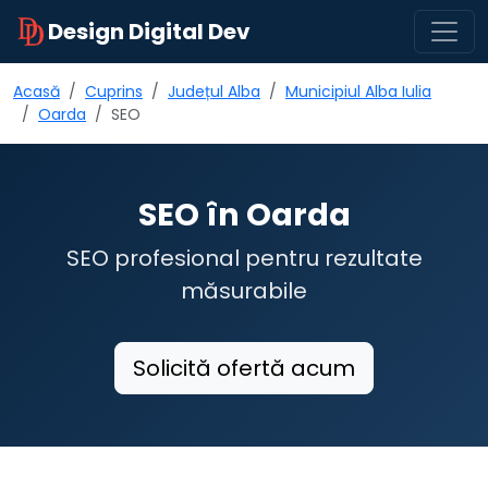
Design Digital Dev
Acasă
Cuprins
Județul Alba
Municipiul Alba Iulia
Oarda
SEO
SEO în Oarda
SEO profesional pentru rezultate
măsurabile
Solicită ofertă acum