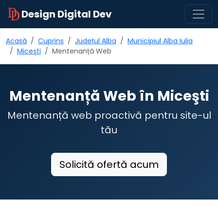
Design Digital Dev
Acasă
Cuprins
Județul Alba
Municipiul Alba Iulia
Miceşti
Mentenanță Web
Mentenanță Web în Miceşti
Mentenanță web proactivă pentru site-ul
tău
Solicită ofertă acum