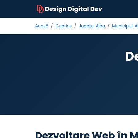
Design Digital Dev
Acasă
Cuprins
Județul Alba
Municipiul A
D
Dezvoltare Web în M