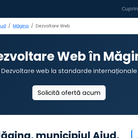
Cuprin
iud
Măgina
Dezvoltare Web
ezvoltare Web în Măgi
Dezvoltare web la standarde internaționale
Solicită ofertă acum
ăgina, municipiul Aiud,