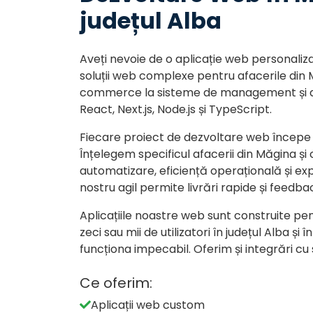
județul Alba
Aveți nevoie de o aplicație web personaliz
soluții web complexe pentru afacerile din 
commerce la sisteme de management și apl
React, Next.js, Node.js și TypeScript.
Fiecare proiect de dezvoltare web începe 
Înțelegem specificul afacerii din Măgina și
automatizare, eficiență operațională și exp
nostru agil permite livrări rapide și feedba
Aplicațiile noastre web sunt construite pen
zeci sau mii de utilizatori în județul Alba
funcționa impecabil. Oferim și integrări cu
Ce oferim:
Aplicații web custom