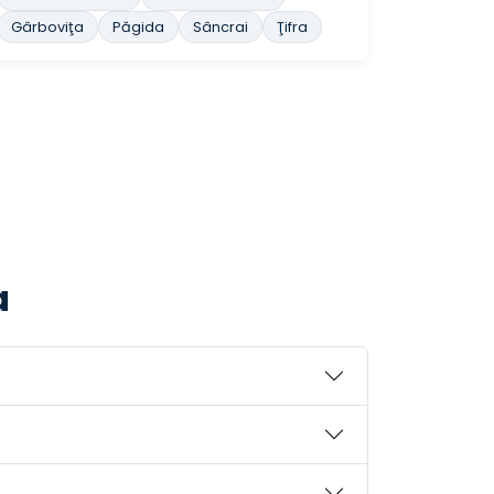
Gârboviţa
Păgida
Sâncrai
Ţifra
a