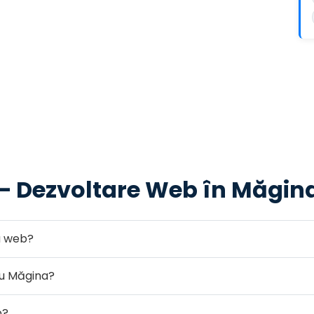
 — Dezvoltare Web în Măgin
ea web?
ru Măgina?
b?