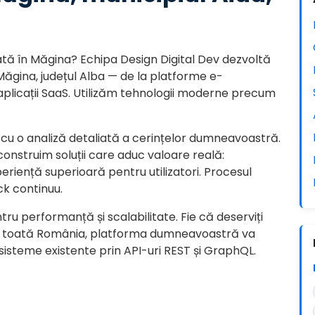
ată în Măgina? Echipa Design Digital Dev dezvoltă
Măgina, județul Alba — de la platforme e-
icații SaaS. Utilizăm tehnologii moderne precum
cu o analiză detaliată a cerințelor dumneavoastră.
 construim soluții care aduc valoare reală:
eriență superioară pentru utilizatori. Procesul
ck continuu.
tru performanță și scalabilitate. Fie că deserviți
 și în toată România, platforma dumneavoastră va
 sisteme existente prin API-uri REST și GraphQL.