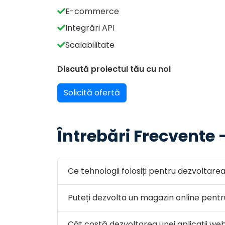
E-commerce
Integrări API
Scalabilitate
Discută proiectul tău cu noi
Solicită ofertă
Întrebări Frecvente
Ce tehnologii folosiți pentru dezvoltar
Puteți dezvolta un magazin online pent
Cât costă dezvoltarea unei aplicații we