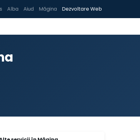
s
Alba
Aiud
Măgina
Dezvoltare Web
na
Alte servicii în Măgina