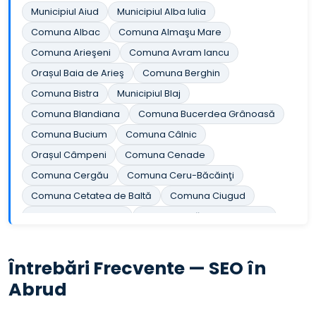
Municipiul Aiud
Municipiul Alba Iulia
Comuna Albac
Comuna Almaşu Mare
Comuna Arieşeni
Comuna Avram Iancu
Orașul Baia de Arieş
Comuna Berghin
Comuna Bistra
Municipiul Blaj
Comuna Blandiana
Comuna Bucerdea Grânoasă
Comuna Bucium
Comuna Câlnic
Orașul Câmpeni
Comuna Cenade
Comuna Cergău
Comuna Ceru-Băcăinţi
Comuna Cetatea de Baltă
Comuna Ciugud
Comuna Ciuruleasa
Comuna Crăciunelu de Jos
Comuna Cricău
Orașul Cugir
Comuna Cut
Comuna Daia Română
Comuna Doştat
Întrebări Frecvente — SEO în
Comuna Fărău
Comuna Galda de Jos
Abrud
Comuna Gârbova
Comuna Gârda de Sus