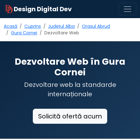
Design Digital Dev
Acasă
Cuprins
Județul Alba
Orașul Abrud
Gura Cornei
Dezvoltare Web
Dezvoltare Web în Gura
Cornei
Dezvoltare web la standarde
internaționale
Solicită ofertă acum